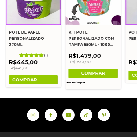
POTE DE PAPEL
KIT POTE
POT
PERSONALIZADO
PERSONALIZADO COM
PER
270ML
TAMPA 550ML - 1000
UNIDADES
(1)
R$1.479,00
R$445,00
R$
R$1.670,00
R$445,00
COMPRAR
C
COMPRAR
em estoque