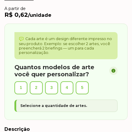
A partir de
R$ 0,62
/unidade
Cada arte é um design diferente impresso no
seu produto. Exemplo: se escolher 2 artes, você
preencherá 2 briefings — um para cada
personalização.
Quantos modelos de arte
você quer personalizar?
1
2
3
4
5
Selecione a quantidade de artes.
Descrição