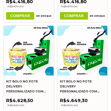
R$4.416,80
R$4.416,80
R$5.579,00
R$5.579,00
COMPRAR
COMPRAR
em estoque
em estoque
KIT BOLO NO POTE
KIT BOLO NO POTE
DELIVERY
DELIVERY
PERSONALIZADO COM
PERSONALIZADO COM
MÁQUINA SELADORA -
MÁQUINA SELADORA -
R$4.628,50
R$4.649,30
360ML (110V)
360ML (220V)
R$5.829,00
R$5.829,00