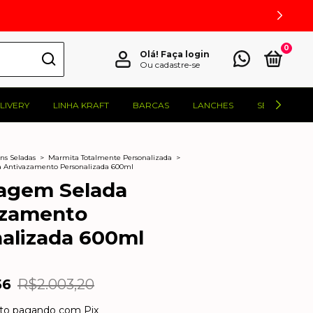
0
Olá!
Faça login
Ou cadastre-se
LIVERY
LINHA KRAFT
BARCAS
LANCHES
SELADORAS
s Seladas
>
Marmita Totalmente Personalizada
>
 Antivazamento Personalizada 600ml
agem Selada
azamento
alizada 600ml
56
R$2.003,20
to
pagando com Pix