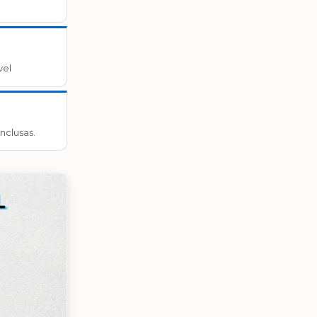
vel
nclusas.