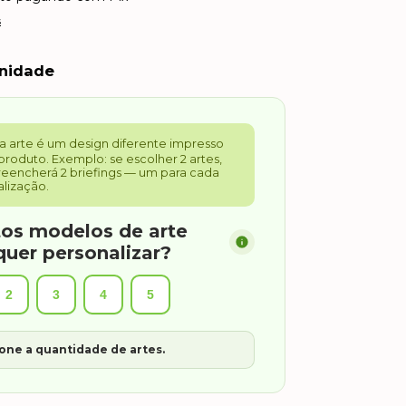
s
unidade
a arte é um design diferente impresso
produto. Exemplo: se escolher 2 artes,
eencherá 2 briefings — um para cada
lização.
os modelos de arte
quer personalizar?
2
3
4
5
one a quantidade de artes.