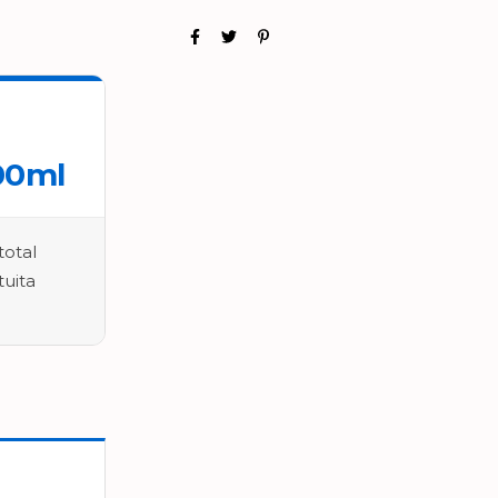
00ml
otal
uita