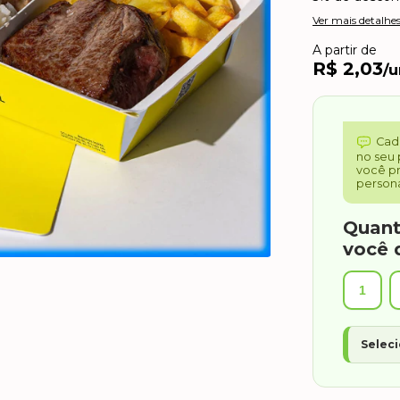
Ver mais detalhe
A partir de
R$ 2,03
/
Cad
no seu 
você pr
persona
Quant
você 
1
Seleci