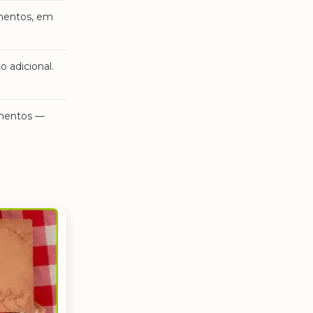
imentos, em
 adicional.
amentos —