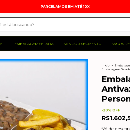
ENTREGAMOS PARA TODO O BRASIL
PEL
EMBALAGEM SELADA
KITS POR SEGMENTO
SACOS DE
Início
>
Embalagen
Embalagem Selada
Embal
Antiv
Person
-
20
% OFF
R$1.602,
5% de descon