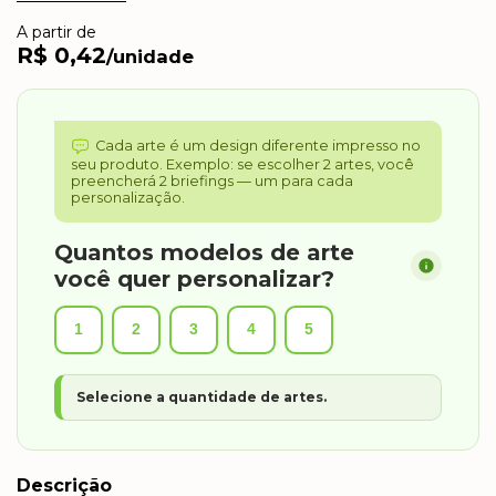
A partir de
R$ 0,42
/unidade
Cada arte é um design diferente impresso no
seu produto. Exemplo: se escolher 2 artes, você
preencherá 2 briefings — um para cada
personalização.
Quantos modelos de arte
você quer personalizar?
1
2
3
4
5
Selecione a quantidade de artes.
Descrição