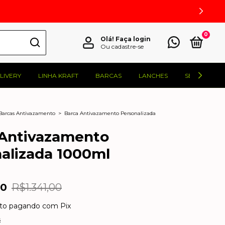
0
Olá!
Faça login
Ou cadastre-se
LIVERY
LINHA KRAFT
BARCAS
LANCHES
SELADORAS
Barcas Antivazamento
>
Barca Antivazamento Personalizada
 Antivazamento
alizada 1000ml
00
R$1.341,00
to
pagando com Pix
s