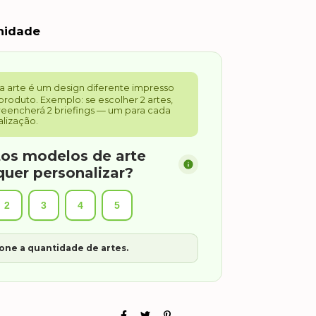
nidade
a arte é um design diferente impresso
produto. Exemplo: se escolher 2 artes,
eencherá 2 briefings — um para cada
lização.
os modelos de arte
quer personalizar?
2
3
4
5
one a quantidade de artes.