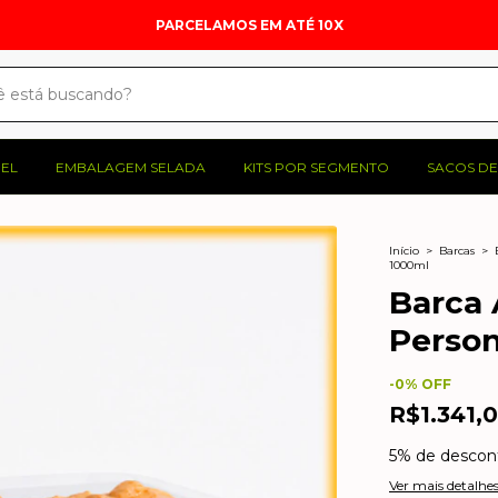
ENTREGAMOS PARA TODO O BRASIL
PEL
EMBALAGEM SELADA
KITS POR SEGMENTO
SACOS DE
Início
>
Barcas
>
1000ml
Barca
Person
-
0
% OFF
R$1.341,
5% de descon
Ver mais detalhe