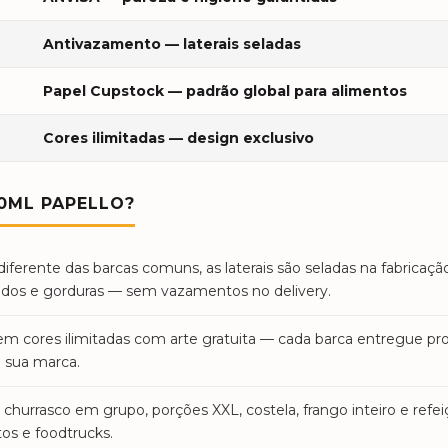
Antivazamento — laterais seladas
Papel Cupstock — padrão global para alimentos
Cores ilimitadas — design exclusivo
0ML PAPELLO?
iferente das barcas comuns, as laterais são seladas na fabricaçã
aldos e gorduras — sem vazamentos no delivery.
m cores ilimitadas com arte gratuita — cada barca entregue p
a sua marca.
hurrasco em grupo, porções XXL, costela, frango inteiro e refei
os e foodtrucks.