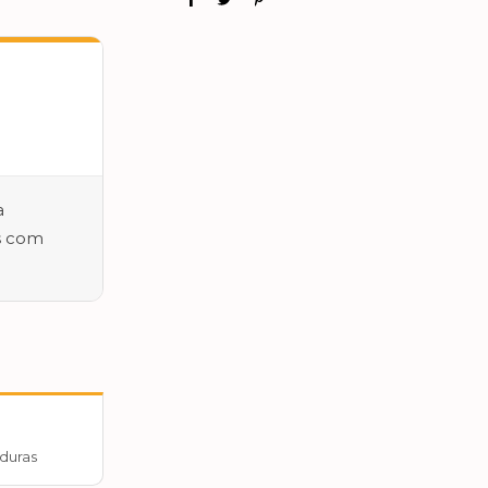
a
s com
duras