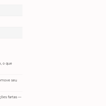
o, o que
romove seu
ções fartas —