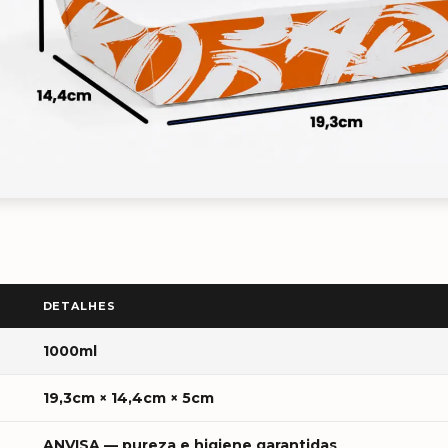
DETALHES
1000ml
19,3cm × 14,4cm × 5cm
ANVISA — pureza e higiene garantidas