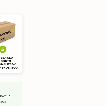
dável e
cada