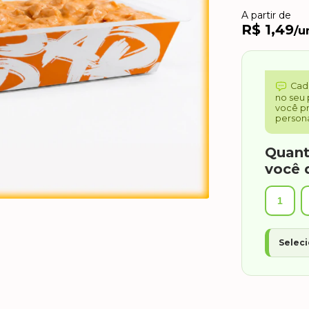
A partir de
R$ 1,49
/u
Cad
no seu 
você pr
persona
Quant
você 
1
Seleci