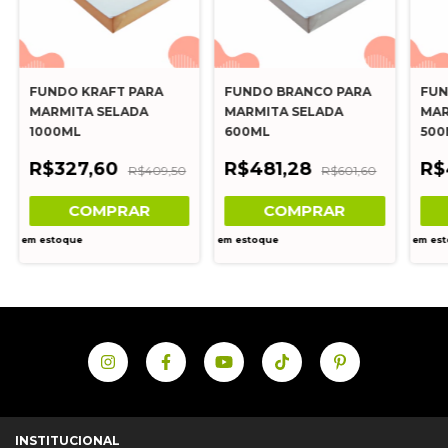
FUNDO KRAFT PARA
FUNDO BRANCO PARA
FUN
MARMITA SELADA
MARMITA SELADA
MAR
1000ML
600ML
500
R$327,60
R$481,28
R$
R$409,50
R$601,60
COMPRAR
COMPRAR
em estoque
em estoque
em es
INSTITUCIONAL