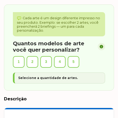
Cada arte é um design diferente impresso no
seu produto. Exemplo: se escolher 2 artes, você
preencherá 2 briefings — um para cada
personalização.
Quantos modelos de arte
você quer personalizar?
1
2
3
4
5
Selecione a quantidade de artes.
Descrição