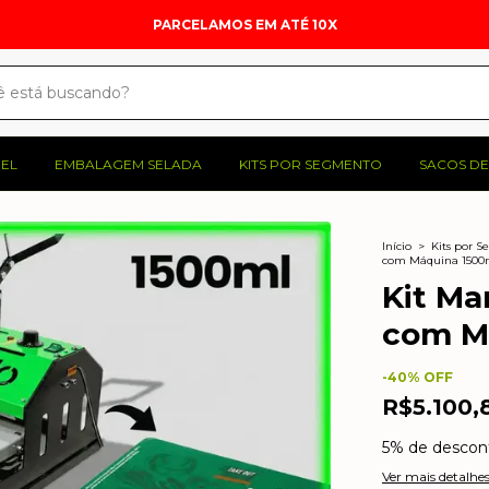
ENTREGAMOS PARA TODO O BRASIL
PEL
EMBALAGEM SELADA
KITS POR SEGMENTO
SACOS DE
Início
>
Kits por 
com Máquina 1500m
Kit Ma
com Má
-
40
% OFF
R$5.100,
5% de descon
Ver mais detalhe