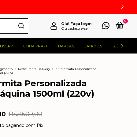
0
Olá!
Faça login
Ou cadastre-se
LIVERY
LINHA KRAFT
BARCAS
LANCHES
SELADORAS
Segmento
>
Restaurante Delivery
>
Kit Marmita Personalizada
l (220v)
rmita Personalizada
quina 1500ml (220v)
80
R$8.509,00
to
pagando com Pix
s