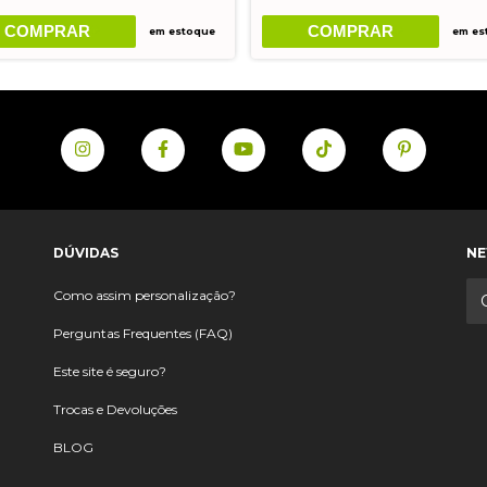
COMPRAR
COMPRAR
em estoque
em es
DÚVIDAS
NE
Como assim personalização?
Perguntas Frequentes (FAQ)
Este site é seguro?
Trocas e Devoluções
BLOG