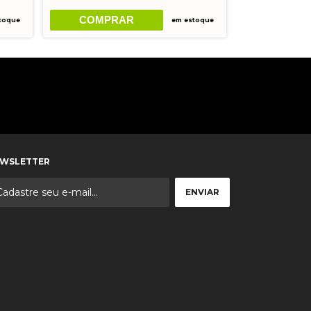
COMPRAR
toque
em estoque
COMP
WSLETTER