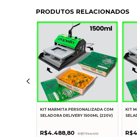
PRODUTOS RELACIONADOS
ALIZADA E
KIT MARMITA PERSONALIZADA COM
KIT 
0V)
SELADORA DELIVERY 1500ML (220V)
SELAD
R$4.488,80
R$4
782,80
R$7.744,00