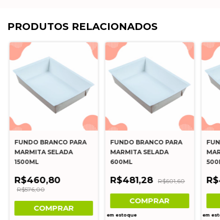
PRODUTOS RELACIONADOS
FUNDO BRANCO PARA
FUNDO BRANCO PARA
FUN
MARMITA SELADA
MARMITA SELADA
MAR
1500ML
600ML
500
R$460,80
R$481,28
R$
R$601,60
R$576,00
COMPRAR
COMPRAR
em estoque
em es