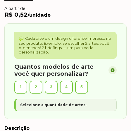
A partir de
R$ 0,52
/unidade
Cada arte é um design diferente impresso no
seu produto. Exemplo: se escolher 2 artes, você
preencherá 2 briefings — um para cada
personalização.
Quantos modelos de arte
você quer personalizar?
1
2
3
4
5
Selecione a quantidade de artes.
Descrição