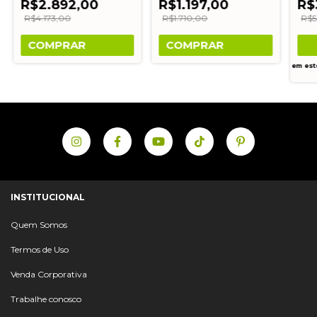
R$2.892,00
R$1.197,00
R$
R$4.173,00
R$1.710,00
R$5
COMPRAR
COMPRAR
em es
INSTITUCIONAL
Quem Somos
Termos de Uso
Venda Corporativa
Trabalhe conosco