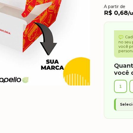
A partir de
R$ 0,68
/
Cad
no seu 
você pr
persona
Quant
você 
1
Seleci