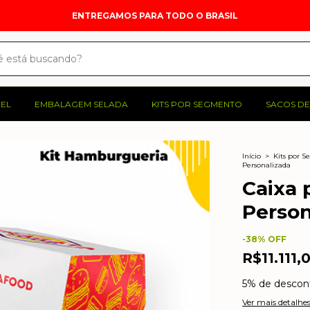
ENTREGAMOS PARA TODO O BRASIL
PEL
EMBALAGEM SELADA
KITS POR SEGMENTO
SACOS DE
Início
>
Kits por 
Personalizada
Caixa 
Person
-
38
% OFF
R$11.111,
5% de descon
Ver mais detalhe