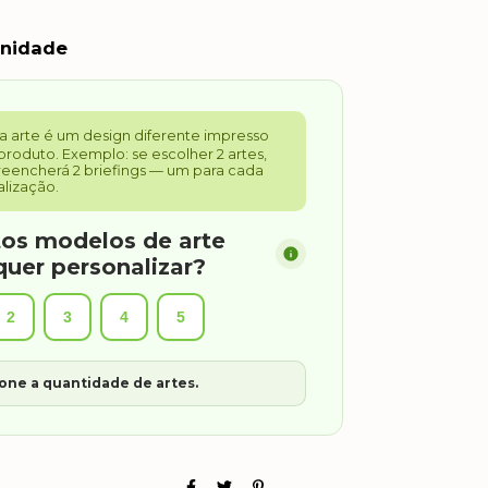
unidade
a arte é um design diferente impresso
produto. Exemplo: se escolher 2 artes,
eencherá 2 briefings — um para cada
lização.
os modelos de arte
quer personalizar?
2
3
4
5
one a quantidade de artes.