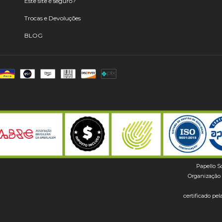
Este site é seguro?
Trocas e Devoluções
BLOG
Papello S
Organização 
certificado p