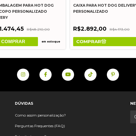
EMBALAGEM PARA HOT DOG
CAIXA PARA HOT DOG DELIVER
COPO PERSONALIZADO
PERSONALIZADO
VERY
1.474,45
R$2.892,00
R$48.210,00
R$4.173,00
COMPRAR
COMPRAR
em estoque
DÚVIDAS
NE
Como assim personalização?
Perguntas Frequentes (FAQ)