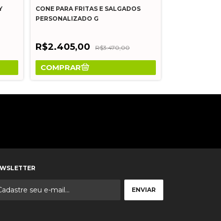
Y
CONE PARA FRITAS E SALGADOS
CONE PARA FR
PERSONALIZADO G
PERSONALIZA
R$2.405,00
R$3.470,00
R$2.106,
COMPRAR
COMPRAR
WSLETTER