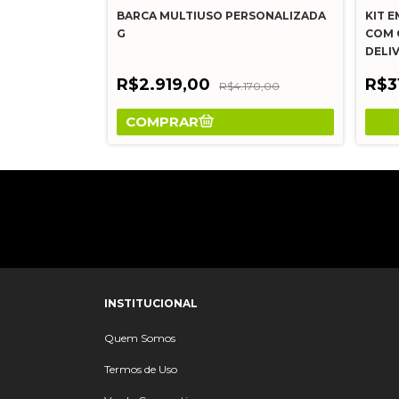
NOA
BARCA MULTIUSO PERSONALIZADA
KIT 
G
COM 
DELI
R$2.919,00
R$3
.947,00
R$4.170,00
COMPRAR
INSTITUCIONAL
Quem Somos
Termos de Uso