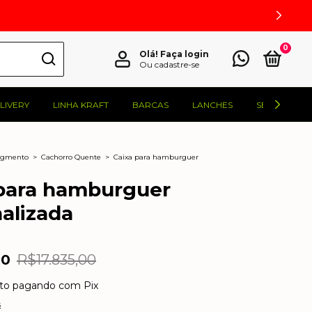
0
Olá!
Faça login
Ou cadastre-se
LIVERY
LINHA KRAFT
BARCAS
LANCHES
SELADORAS
Segmento
>
Cachorro Quente
>
Caixa para hamburguer
para hamburguer
alizada
00
R$17.835,00
to
pagando com Pix
s